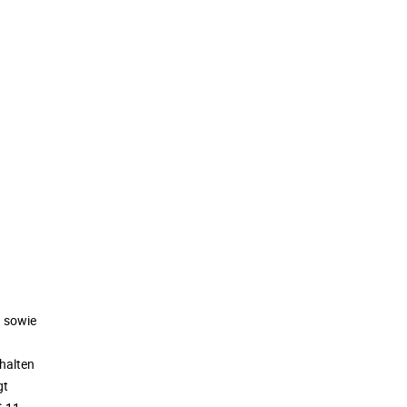
) sowie
halten
gt