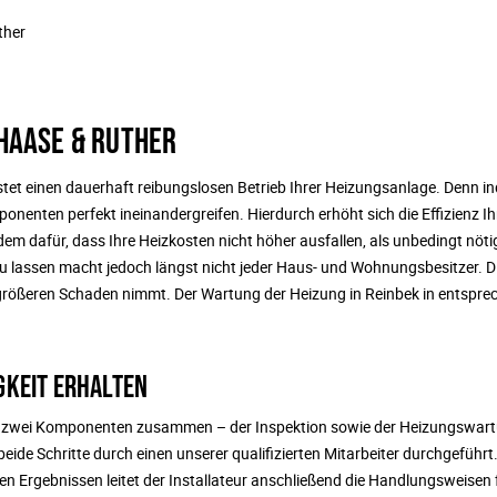
ther
 HAASE & RUTHER
tet einen dauerhaft reibungslosen Betrieb Ihrer Heizungsanlage. Denn i
onenten perfekt ineinandergreifen. Hierdurch erhöht sich die Effizienz Ih
m dafür, dass Ihre Heizkosten nicht höher ausfallen, als unbedingt nötig
lassen macht jedoch längst nicht jeder Haus- und Wohnungsbesitzer. D
r größeren Schaden nimmt. Der Wartung der Heizung in Reinbek in entspr
GKEIT ERHALTEN
aus zwei Komponenten zusammen – der Inspektion sowie der Heizungswart
ide Schritte durch einen unserer qualifizierten Mitarbeiter durchgeführt.
en Ergebnissen leitet der Installateur anschließend die Handlungsweisen 