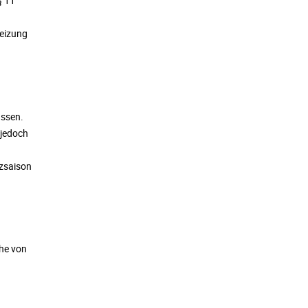
§ 11
Heizung
assen.
 jedoch
izsaison
he von