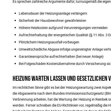
Es sprechen zahlreiche Argumente dafür, turnusgemäß die eigen
Lebensdauer der Heizungsanlage verlängern
Sicherheit der Hausbewohner gewährleisten
Höhere Heizkosten aufgrund Verunreinigungen vermeiden
Aufrechterhaltung der energetischen Qualität (§ 11 Abs. 3 
Plötzlichem Heizungsausfall vorbeugen
Umweltschädliche Abgase infolge ungereinigter Anlage verh
Garantieansprüche aufrechterhalten (bei neuer Anlage)
Bei Folgeschäden Kostenübernahme durch Versicherung sich
HEIZUNG WARTEN LASSEN UND GESETZLICHEN 
Im rechtlichen Sinne gibt es bei der Heizungswartung zwei Asp
die Abgaswerte nach dem Bundes-Immissionsschutzgesetz (BlmSc
Verbrennung arbeiten, hat die Wartung der Heizung in Reinbek s
werden. Ferner schreiben die EU-Richtlinien vor, regelmäßig die