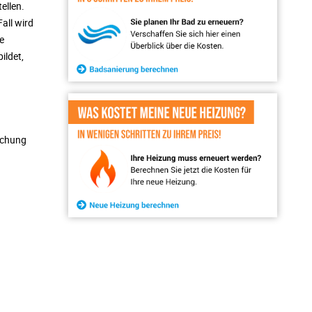
ellen.
all wird
e
ildet,
uchung