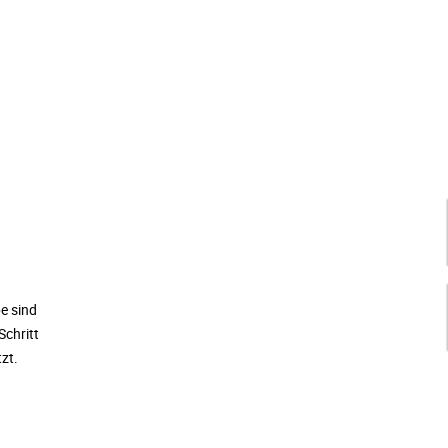
pe sind
Schritt
zt.