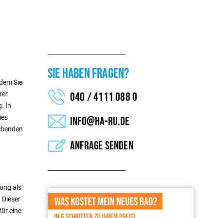
SIE HABEN FRAGEN?
ndem Sie
rer
040 / 4111 088 0
. In
ies
info@ha-ru.de
echenden
Anfrage senden
ung als
 Dieser
für eine