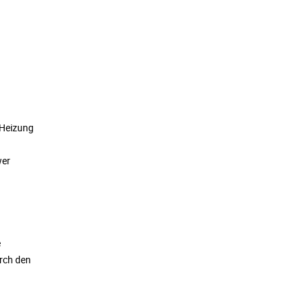
 Heizung
wer
e
urch den