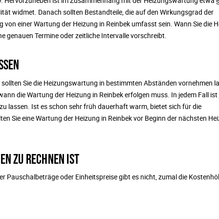
 EnEV. Hervorzuheben ist im Zusammenhang mit der Heizungswartung etwa 
ität widmet. Danach sollten Bestandteile, die auf den Wirkungsgrad der
g von einer Wartung der Heizung in Reinbek umfasst sein. Wann Sie die 
ne genauen Termine oder zeitliche Intervalle vorschreibt.
SSEN
lb sollten Sie die Heizungswartung in bestimmten Abständen vornehmen l
wann die Wartung der Heizung in Reinbek erfolgen muss. In jedem Fall ist
u lassen. Ist es schon sehr früh dauerhaft warm, bietet sich für die
lten Sie eine Wartung der Heizung in Reinbek vor Beginn der nächsten He
EN ZU RECHNEN IST
 Pauschalbeträge oder Einheitspreise gibt es nicht, zumal die Kostenhö