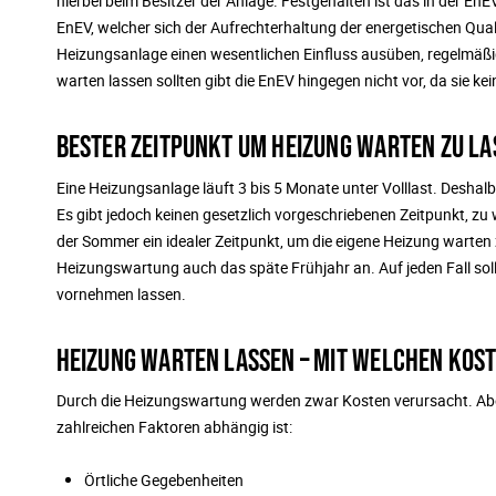
hierbei beim Besitzer der Anlage. Festgehalten ist das in der
EnEV, welcher sich der Aufrechterhaltung der energetischen Qual
Heizungsanlage einen wesentlichen Einfluss ausüben, regelmäßi
warten lassen sollten gibt die EnEV hingegen nicht vor, da sie kei
BESTER ZEITPUNKT UM HEIZUNG WARTEN ZU LA
Eine Heizungsanlage läuft 3 bis 5 Monate unter Volllast. Desha
Es gibt jedoch keinen gesetzlich vorgeschriebenen Zeitpunkt, zu 
der Sommer ein idealer Zeitpunkt, um die eigene Heizung warten z
Heizungswartung auch das späte Frühjahr an. Auf jeden Fall sol
vornehmen lassen.
HEIZUNG WARTEN LASSEN – MIT WELCHEN KOST
Durch die Heizungswartung werden zwar Kosten verursacht. Aber
zahlreichen Faktoren abhängig ist:
Örtliche Gegebenheiten